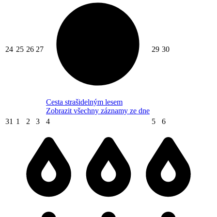
24
25
26
27
29
30
Cesta strašidelným lesem
Zobrazit všechny záznamy ze dne
31
1
2
3
4
5
6